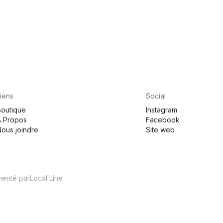
Liens
Social
Boutique
Instagram
À Propos
Facebook
Nous joindre
Site web
menté par
Local Line